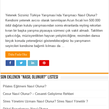
Yetenek Sizsiniz Türkiye Yarışması’nda Yarışmacı Nasıl Olunur?
Kendisini yetenek avcısı olarak tanımlayan Acun Ilıcalı’nın 500.000
ödül dağıtan kutulu yarışmasından sonra ekranlarda reyting rekorları
kıran bir başka yarışma piyasaya sürmesi çok vakit almadı. Taklitten
şarkıcılığa, müzisyenlikten hayvan yetiştiriciliğine, resimden dansa
birçok konuda yeteneğinizi gösterebileceğiniz bu yarışmanın
seyircileri kendisine bağımlı kılması da …
Daha Fazla Oku
Son Eklenen “Nasıl Olunur?” Listesi
Pilates Eğitmeni Nasıl Olunur?
Cesur Nasıl Olunur? – Cesareti Geliştirme Rehberi
Stres Yönetimi Uzmanı Nasıl Olunur? Stres Nasıl Yönetilir ?
Dijital Pazarlamacı Nasıl Olunur