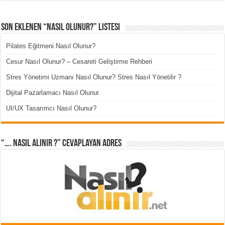
Son Eklenen “Nasıl Olunur?” Listesi
Pilates Eğitmeni Nasıl Olunur?
Cesur Nasıl Olunur? – Cesareti Geliştirme Rehberi
Stres Yönetimi Uzmanı Nasıl Olunur? Stres Nasıl Yönetilir ?
Dijital Pazarlamacı Nasıl Olunur
UI/UX Tasarımcı Nasıl Olunur?
“…. Nasıl Alınır ?” cevaplayan adres