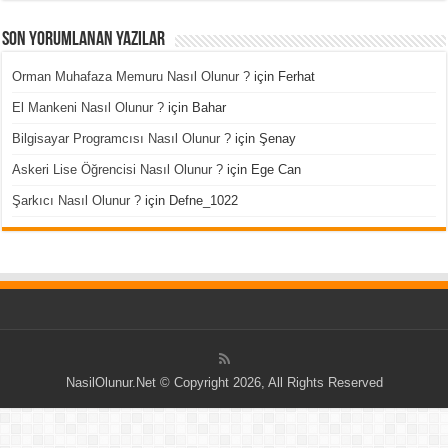
Son Yorumlanan Yazılar
Orman Muhafaza Memuru Nasıl Olunur ?
için
Ferhat
El Mankeni Nasıl Olunur ?
için
Bahar
Bilgisayar Programcısı Nasıl Olunur ?
için
Şenay
Askeri Lise Öğrencisi Nasıl Olunur ?
için
Ege Can
Şarkıcı Nasıl Olunur ?
için
Defne_1022
NasilOlunur.Net © Copyright 2026, All Rights Reserved