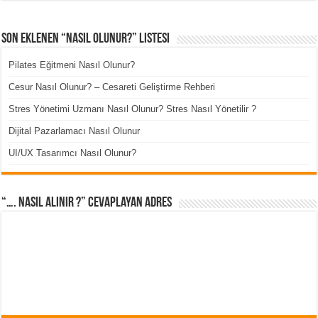
Son Eklenen “Nasıl Olunur?” Listesi
Pilates Eğitmeni Nasıl Olunur?
Cesur Nasıl Olunur? – Cesareti Geliştirme Rehberi
Stres Yönetimi Uzmanı Nasıl Olunur? Stres Nasıl Yönetilir ?
Dijital Pazarlamacı Nasıl Olunur
UI/UX Tasarımcı Nasıl Olunur?
“…. Nasıl Alınır ?” cevaplayan adres