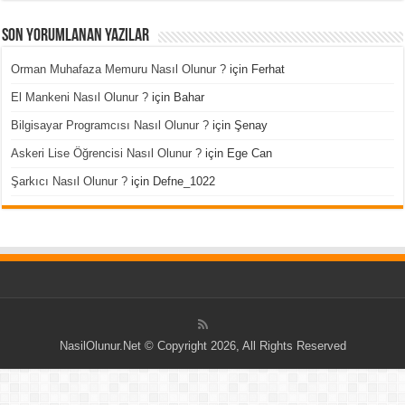
Son Yorumlanan Yazılar
Orman Muhafaza Memuru Nasıl Olunur ?
için
Ferhat
El Mankeni Nasıl Olunur ?
için
Bahar
Bilgisayar Programcısı Nasıl Olunur ?
için
Şenay
Askeri Lise Öğrencisi Nasıl Olunur ?
için
Ege Can
Şarkıcı Nasıl Olunur ?
için
Defne_1022
NasilOlunur.Net © Copyright 2026, All Rights Reserved