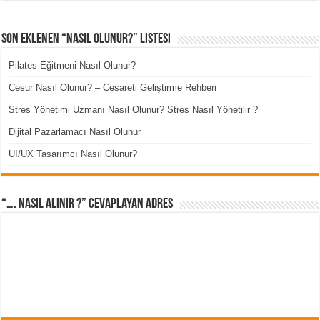
Son Eklenen “Nasıl Olunur?” Listesi
Pilates Eğitmeni Nasıl Olunur?
Cesur Nasıl Olunur? – Cesareti Geliştirme Rehberi
Stres Yönetimi Uzmanı Nasıl Olunur? Stres Nasıl Yönetilir ?
Dijital Pazarlamacı Nasıl Olunur
UI/UX Tasarımcı Nasıl Olunur?
“…. Nasıl Alınır ?” cevaplayan adres