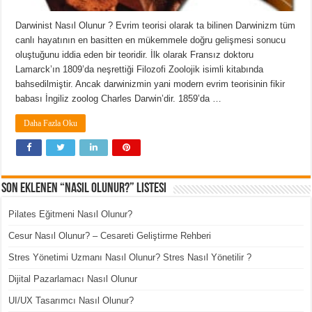
Darwinist Nasıl Olunur ? Evrim teorisi olarak ta bilinen Darwinizm tüm
canlı hayatının en basitten en mükemmele doğru gelişmesi sonucu
oluştuğunu iddia eden bir teoridir. İlk olarak Fransız doktoru
Lamarck’ın 1809’da neşrettiği Filozofi Zoolojik isimli kitabında
bahsedilmiştir. Ancak darwinizmin yani modern evrim teorisinin fikir
babası İngiliz zoolog Charles Darwin’dir. 1859’da …
Daha Fazla Oku
Son Eklenen “Nasıl Olunur?” Listesi
Pilates Eğitmeni Nasıl Olunur?
Cesur Nasıl Olunur? – Cesareti Geliştirme Rehberi
Stres Yönetimi Uzmanı Nasıl Olunur? Stres Nasıl Yönetilir ?
Dijital Pazarlamacı Nasıl Olunur
UI/UX Tasarımcı Nasıl Olunur?