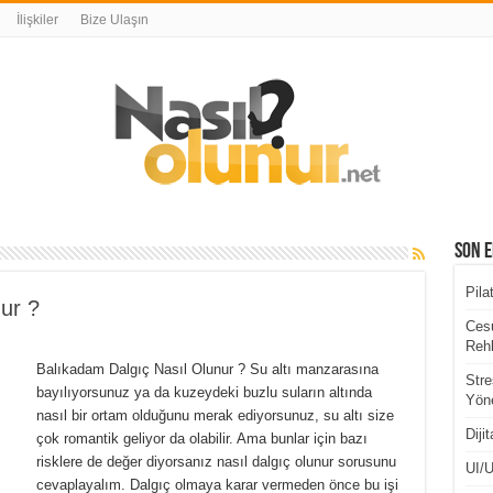
İlişkiler
Bize Ulaşın
Son E
Pila
ur ?
Cesu
Rehb
Balıkadam Dalgıç Nasıl Olunur ? Su altı manzarasına
Stre
bayılıyorsunuz ya da kuzeydeki buzlu suların altında
Yöne
nasıl bir ortam olduğunu merak ediyorsunuz, su altı size
Diji
çok romantik geliyor da olabilir. Ama bunlar için bazı
risklere de değer diyorsanız nasıl dalgıç olunur sorusunu
UI/U
cevaplayalım. Dalgıç olmaya karar vermeden önce bu işi