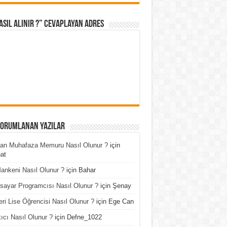
asıl Alınır ?” cevaplayan adres
Yorumlanan Yazılar
an Muhafaza Memuru Nasıl Olunur ?
için
at
ankeni Nasıl Olunur ?
için
Bahar
isayar Programcısı Nasıl Olunur ?
için
Şenay
ri Lise Öğrencisi Nasıl Olunur ?
için
Ege Can
ıcı Nasıl Olunur ?
için
Defne_1022