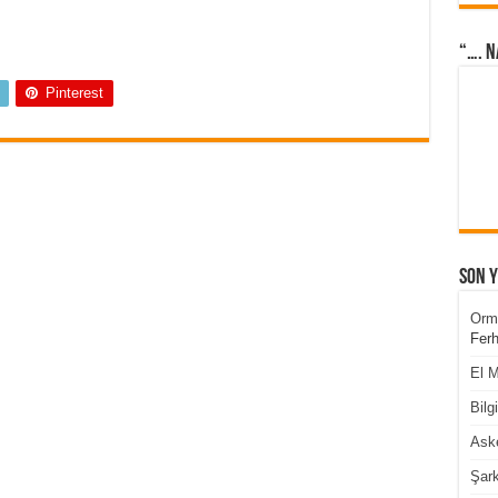
“…. N
Pinterest
Son 
Orm
Ferh
El M
Bilg
Aske
Şark