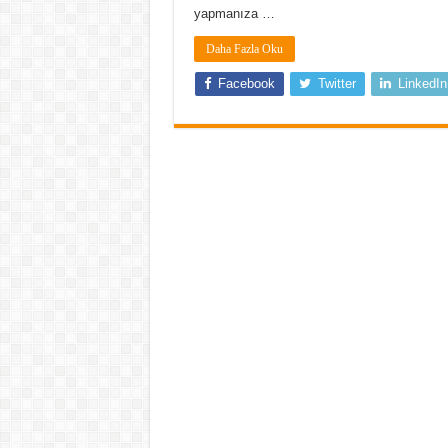
yapmanıza …
Daha Fazla Oku
Facebook
Twitter
LinkedIn