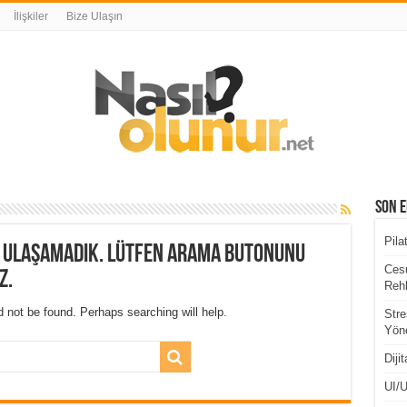
İlişkiler
Bize Ulaşın
Son E
Pila
a ulaşamadık. Lütfen arama butonunu
Cesu
z.
Rehb
 not be found. Perhaps searching will help.
Stre
Yöne
Diji
UI/U