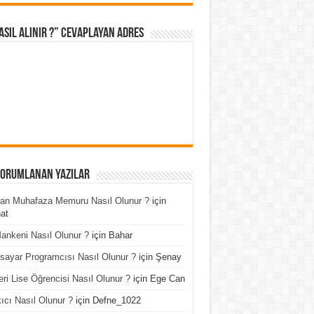
asıl Alınır ?” cevaplayan adres
Yorumlanan Yazılar
an Muhafaza Memuru Nasıl Olunur ?
için
at
ankeni Nasıl Olunur ?
için
Bahar
isayar Programcısı Nasıl Olunur ?
için
Şenay
ri Lise Öğrencisi Nasıl Olunur ?
için
Ege Can
ıcı Nasıl Olunur ?
için
Defne_1022