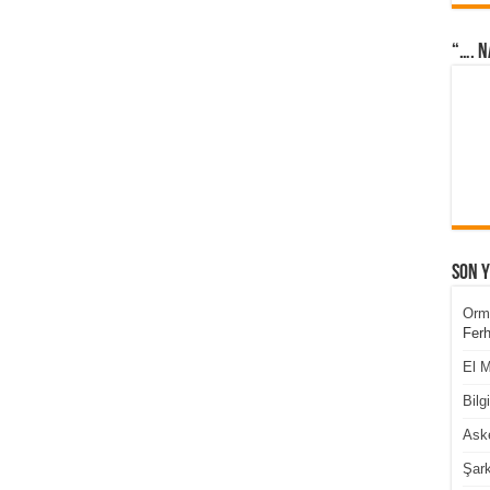
“…. N
Son 
Orm
Ferh
El M
Bilg
Aske
Şark