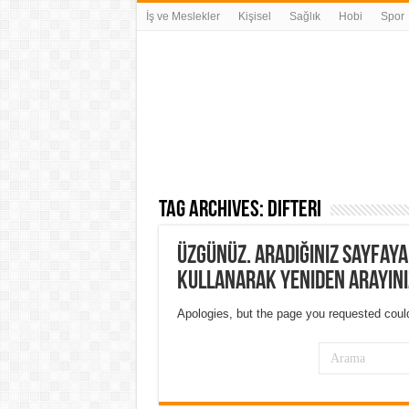
İş ve Meslekler
Kişisel
Sağlık
Hobi
Spor
Tag Archives:
difteri
Üzgünüz. Aradığınız sayfay
kullanarak yeniden arayını
Apologies, but the page you requested could