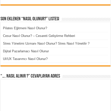
Son Eklenen “Nasıl Olunur?” Listesi
Pilates Eğitmeni Nasıl Olunur?
Cesur Nasıl Olunur? – Cesareti Geliştirme Rehberi
Stres Yönetimi Uzmanı Nasıl Olunur? Stres Nasıl Yönetilir ?
Dijital Pazarlamacı Nasıl Olunur
UI/UX Tasarımcı Nasıl Olunur?
“…. Nasıl Alınır ?” cevaplayan adres