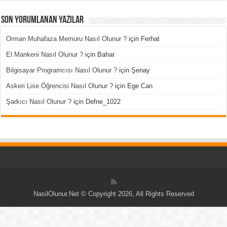
Son Yorumlanan Yazılar
Orman Muhafaza Memuru Nasıl Olunur ?
için
Ferhat
El Mankeni Nasıl Olunur ?
için
Bahar
Bilgisayar Programcısı Nasıl Olunur ?
için
Şenay
Askeri Lise Öğrencisi Nasıl Olunur ?
için
Ege Can
Şarkıcı Nasıl Olunur ?
için
Defne_1022
NasilOlunur.Net © Copyright 2026, All Rights Reserved