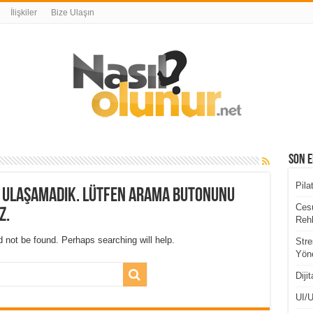
İlişkiler
Bize Ulaşın
Son E
Pila
a ulaşamadık. Lütfen arama butonunu
Cesu
z.
Rehb
 not be found. Perhaps searching will help.
Stre
Yöne
Diji
UI/U