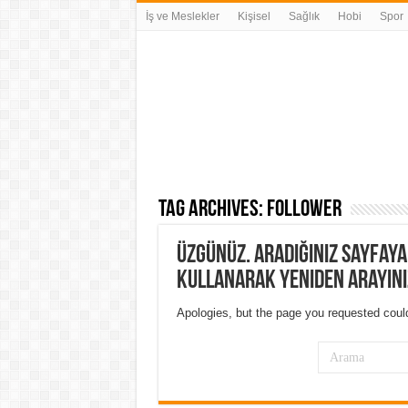
İş ve Meslekler
Kişisel
Sağlık
Hobi
Spor
Tag Archives:
follower
Üzgünüz. Aradığınız sayfay
kullanarak yeniden arayını
Apologies, but the page you requested could