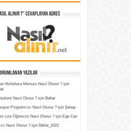
asıl Alınır ?” cevaplayan adres
Yorumlanan Yazılar
an Muhafaza Memuru Nasıl Olunur ?
için
at
ankeni Nasıl Olunur ?
için
Bahar
isayar Programcısı Nasıl Olunur ?
için
Şenay
ri Lise Öğrencisi Nasıl Olunur ?
için
Ege Can
ıcı Nasıl Olunur ?
için
Defne_1022