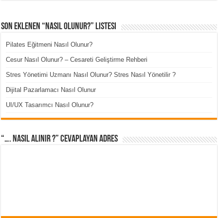
Son Eklenen “Nasıl Olunur?” Listesi
Pilates Eğitmeni Nasıl Olunur?
Cesur Nasıl Olunur? – Cesareti Geliştirme Rehberi
Stres Yönetimi Uzmanı Nasıl Olunur? Stres Nasıl Yönetilir ?
Dijital Pazarlamacı Nasıl Olunur
UI/UX Tasarımcı Nasıl Olunur?
“…. Nasıl Alınır ?” cevaplayan adres