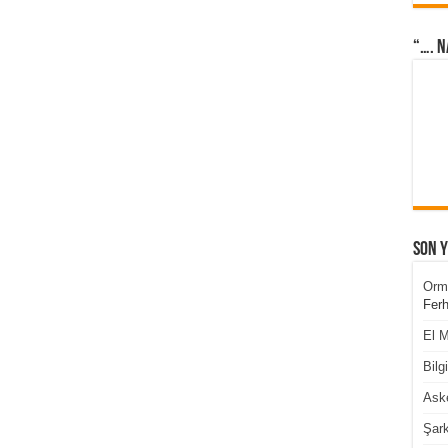
“…. N
Son 
Orm
Ferh
El M
Bilg
Aske
Şark