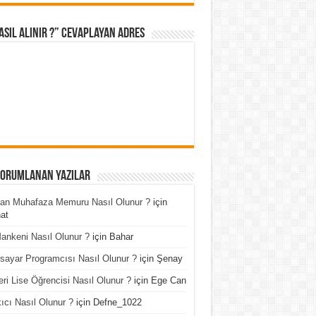
asıl Alınır ?” cevaplayan adres
Yorumlanan Yazılar
an Muhafaza Memuru Nasıl Olunur ?
için
at
ankeni Nasıl Olunur ?
için
Bahar
isayar Programcısı Nasıl Olunur ?
için
Şenay
ri Lise Öğrencisi Nasıl Olunur ?
için
Ege Can
ıcı Nasıl Olunur ?
için
Defne_1022