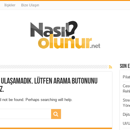
İlişkiler
Bize Ulaşın
Son E
Pila
a ulaşamadık. Lütfen arama butonunu
Cesu
z.
Rehb
 not be found. Perhaps searching will help.
Stre
Yöne
Diji
UI/U