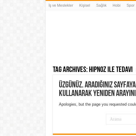
İş ve Meslekler
Kişisel
Sağlık
Hobi
Spor
Tag Archives:
hipnoz ile tedavi
Üzgünüz. Aradığınız sayfay
kullanarak yeniden arayını
Apologies, but the page you requested could