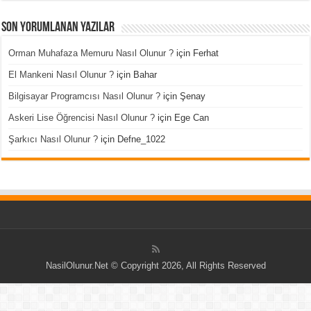
Son Yorumlanan Yazılar
Orman Muhafaza Memuru Nasıl Olunur ?
için
Ferhat
El Mankeni Nasıl Olunur ?
için
Bahar
Bilgisayar Programcısı Nasıl Olunur ?
için
Şenay
Askeri Lise Öğrencisi Nasıl Olunur ?
için
Ege Can
Şarkıcı Nasıl Olunur ?
için
Defne_1022
NasilOlunur.Net © Copyright 2026, All Rights Reserved