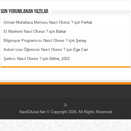
Son Yorumlanan Yazılar
Orman Muhafaza Memuru Nasıl Olunur ?
için
Ferhat
El Mankeni Nasıl Olunur ?
için
Bahar
Bilgisayar Programcısı Nasıl Olunur ?
için
Şenay
Askeri Lise Öğrencisi Nasıl Olunur ?
için
Ege Can
Şarkıcı Nasıl Olunur ?
için
Defne_1022
NasilOlunur.Net © Copyright 2026, All Rights Reserved