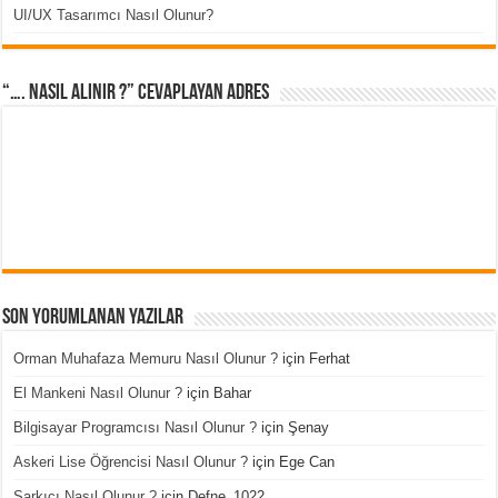
UI/UX Tasarımcı Nasıl Olunur?
“…. Nasıl Alınır ?” cevaplayan adres
Son Yorumlanan Yazılar
Orman Muhafaza Memuru Nasıl Olunur ?
için
Ferhat
El Mankeni Nasıl Olunur ?
için
Bahar
Bilgisayar Programcısı Nasıl Olunur ?
için
Şenay
Askeri Lise Öğrencisi Nasıl Olunur ?
için
Ege Can
Şarkıcı Nasıl Olunur ?
için
Defne_1022