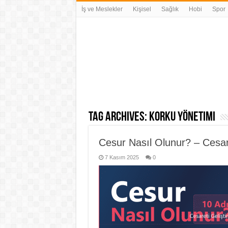
İş ve Meslekler
Kişisel
Sağlık
Hobi
Spor
Tag Archives:
korku yönetimi
Cesur Nasıl Olunur? – Cesar
7 Kasım 2025
0