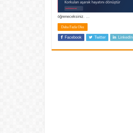
öğreneceksiniz. …
Daha Fazla Oku
Facebook
Twitter
LinkedIn