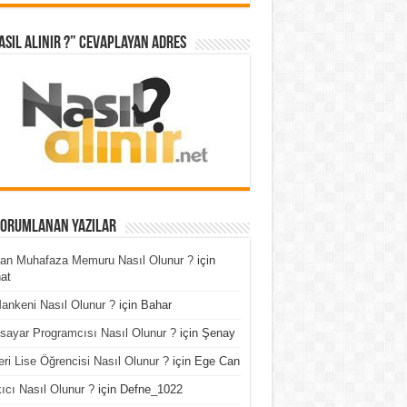
asıl Alınır ?” cevaplayan adres
Yorumlanan Yazılar
an Muhafaza Memuru Nasıl Olunur ?
için
at
ankeni Nasıl Olunur ?
için
Bahar
isayar Programcısı Nasıl Olunur ?
için
Şenay
ri Lise Öğrencisi Nasıl Olunur ?
için
Ege Can
ıcı Nasıl Olunur ?
için
Defne_1022