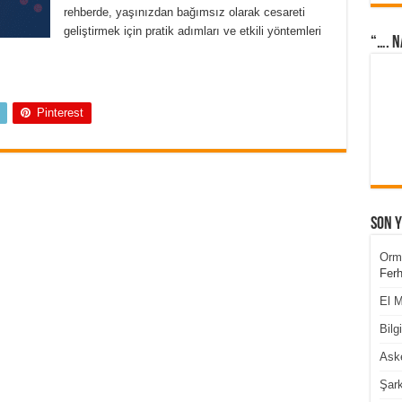
rehberde, yaşınızdan bağımsız olarak cesareti
geliştirmek için pratik adımları ve etkili yöntemleri
“…. N
Pinterest
Son 
Orm
Ferh
El M
Bilg
Aske
Şark