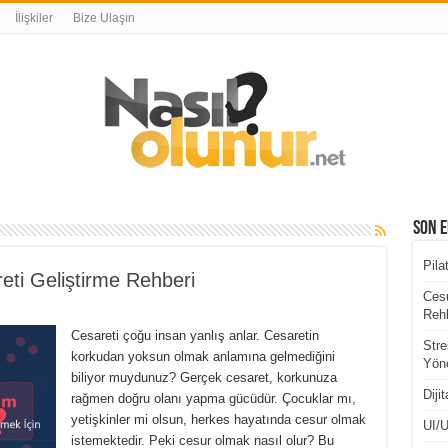
İlişkiler
Bize Ulaşın
Son E
Pila
eti Geliştirme Rehberi
Cesu
Rehb
Cesareti çoğu insan yanlış anlar. Cesaretin
Stre
korkudan yoksun olmak anlamına gelmediğini
Yöne
biliyor muydunuz? Gerçek cesaret, korkunuza
Diji
rağmen doğru olanı yapma gücüdür. Çocuklar mı,
yetişkinler mi olsun, herkes hayatında cesur olmak
UI/U
istemektedir. Peki cesur olmak nasıl olur? Bu