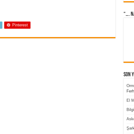
“…. N
Pinterest
Son 
Orm
Ferh
El M
Bilg
Aske
Şark