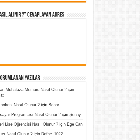
asıl Alınır ?” cevaplayan adres
Yorumlanan Yazılar
an Muhafaza Memuru Nasıl Olunur ?
için
at
ankeni Nasıl Olunur ?
için
Bahar
isayar Programcısı Nasıl Olunur ?
için
Şenay
ri Lise Öğrencisi Nasıl Olunur ?
için
Ege Can
ıcı Nasıl Olunur ?
için
Defne_1022