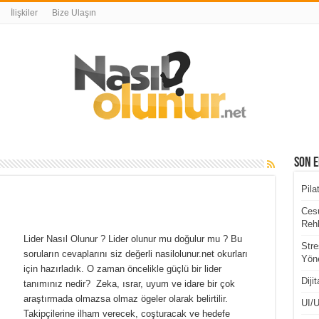
İlişkiler
Bize Ulaşın
Son E
Pila
Cesu
Rehb
Lider Nasıl Olunur ? Lider olunur mu doğulur mu ? Bu
Stre
soruların cevaplarını siz değerli nasilolunur.net okurları
Yöne
için hazırladık. O zaman öncelikle güçlü bir lider
Diji
tanımınız nedir? Zeka, ısrar, uyum ve idare bir çok
araştırmada olmazsa olmaz ögeler olarak belirtilir.
UI/U
Takipçilerine ilham verecek, coşturacak ve hedefe