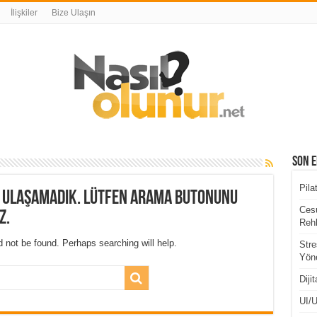
İlişkiler
Bize Ulaşın
Son E
Pila
a ulaşamadık. Lütfen arama butonunu
Cesu
z.
Rehb
 not be found. Perhaps searching will help.
Stre
Yöne
Diji
UI/U