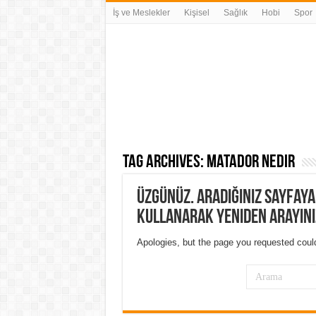
İş ve Meslekler
Kişisel
Sağlık
Hobi
Spor
Tag Archives:
matador nedir
Üzgünüz. Aradığınız sayfay
kullanarak yeniden arayını
Apologies, but the page you requested could