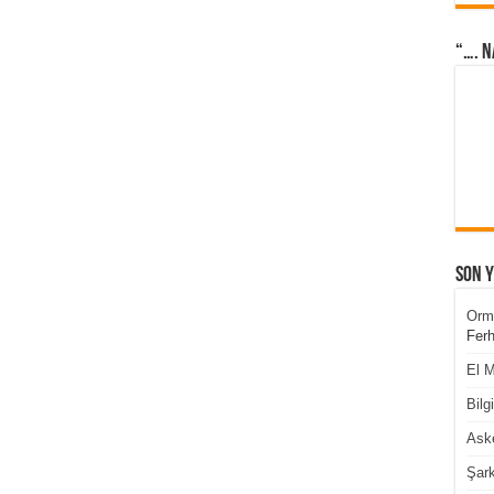
“…. N
Son 
Orm
Ferh
El M
Bilg
Aske
Şark