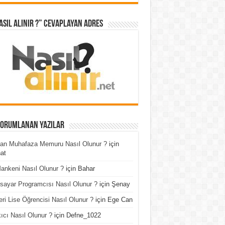
asıl Alınır ?” cevaplayan adres
Yorumlanan Yazılar
an Muhafaza Memuru Nasıl Olunur ?
için
at
ankeni Nasıl Olunur ?
için
Bahar
isayar Programcısı Nasıl Olunur ?
için
Şenay
ri Lise Öğrencisi Nasıl Olunur ?
için
Ege Can
ıcı Nasıl Olunur ?
için
Defne_1022