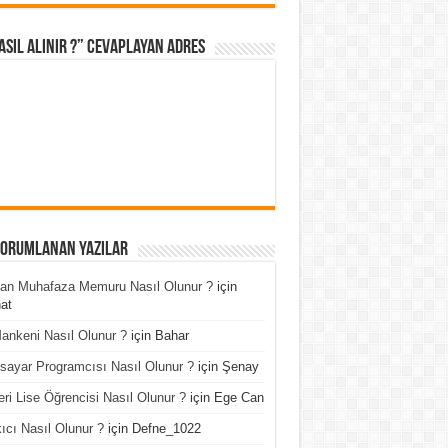
asıl Alınır ?” cevaplayan adres
Yorumlanan Yazılar
an Muhafaza Memuru Nasıl Olunur ?
için
at
ankeni Nasıl Olunur ?
için
Bahar
isayar Programcısı Nasıl Olunur ?
için
Şenay
ri Lise Öğrencisi Nasıl Olunur ?
için
Ege Can
ıcı Nasıl Olunur ?
için
Defne_1022