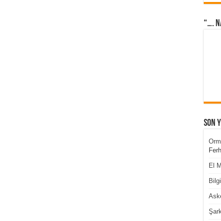
“…. N
Son 
Orm
Ferh
El M
Bilg
Aske
Şark