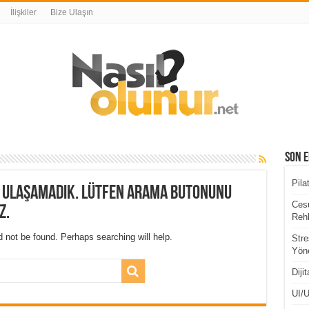
İlişkiler
Bize Ulaşın
Son E
Pila
a ulaşamadık. Lütfen arama butonunu
Cesu
z.
Rehb
 not be found. Perhaps searching will help.
Stre
Yöne
Diji
UI/U