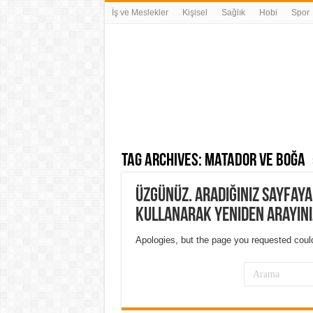
İş ve Meslekler
Kişisel
Sağlık
Hobi
Spor
Tag Archives:
matador ve boğa
Üzgünüz. Aradığınız sayfay
kullanarak yeniden arayını
Apologies, but the page you requested could