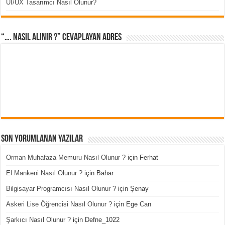
UI/UX Tasarımcı Nasıl Olunur?
“…. Nasıl Alınır ?” cevaplayan adres
Son Yorumlanan Yazılar
Orman Muhafaza Memuru Nasıl Olunur ?
için
Ferhat
El Mankeni Nasıl Olunur ?
için
Bahar
Bilgisayar Programcısı Nasıl Olunur ?
için
Şenay
Askeri Lise Öğrencisi Nasıl Olunur ?
için
Ege Can
Şarkıcı Nasıl Olunur ?
için
Defne_1022