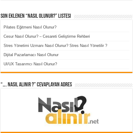
Son Eklenen “Nasıl Olunur?” Listesi
Pilates Eğitmeni Nasıl Olunur?
Cesur Nasıl Olunur? – Cesareti Geliştirme Rehberi
Stres Yönetimi Uzmanı Nasıl Olunur? Stres Nasıl Yönetilir ?
Dijital Pazarlamacı Nasıl Olunur
UI/UX Tasarımcı Nasıl Olunur?
“…. Nasıl Alınır ?” cevaplayan adres