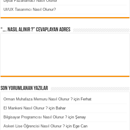
Dijital Pazarlamacı Nasıl Olunur
UI/UX Tasarımcı Nasıl Olunur?
“…. Nasıl Alınır ?” cevaplayan adres
Son Yorumlanan Yazılar
Orman Muhafaza Memuru Nasıl Olunur ?
için
Ferhat
El Mankeni Nasıl Olunur ?
için
Bahar
Bilgisayar Programcısı Nasıl Olunur ?
için
Şenay
Askeri Lise Öğrencisi Nasıl Olunur ?
için
Ege Can