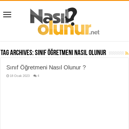
Tag Archives:
sınıf öğretmeni nasıl olunur
Sınıf Öğretmeni Nasıl Olunur ?
18 Ocak 2023
4