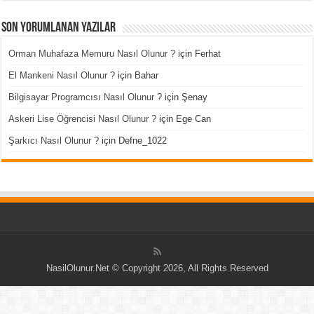
Son Yorumlanan Yazılar
Orman Muhafaza Memuru Nasıl Olunur ?
için
Ferhat
El Mankeni Nasıl Olunur ?
için
Bahar
Bilgisayar Programcısı Nasıl Olunur ?
için
Şenay
Askeri Lise Öğrencisi Nasıl Olunur ?
için
Ege Can
Şarkıcı Nasıl Olunur ?
için
Defne_1022
NasilOlunur.Net © Copyright 2026, All Rights Reserved