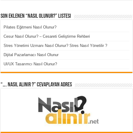
Son Eklenen “Nasıl Olunur?” Listesi
Pilates Eğitmeni Nasıl Olunur?
Cesur Nasıl Olunur? – Cesareti Geliştirme Rehberi
Stres Yönetimi Uzmanı Nasıl Olunur? Stres Nasıl Yönetilir ?
Dijital Pazarlamacı Nasıl Olunur
UI/UX Tasarımcı Nasıl Olunur?
“…. Nasıl Alınır ?” cevaplayan adres