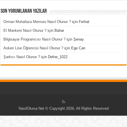
Son Yorumlanan Yazılar
Orman Muhafaza Memuru Nasıl Olunur ?
için
Ferhat
El Mankeni Nasıl Olunur ?
için
Bahar
Bilgisayar Programcısı Nasıl Olunur ?
için
Şenay
Askeri Lise Öğrencisi Nasıl Olunur ?
için
Ege Can
Şarkıcı Nasıl Olunur ?
için
Defne_1022
NasilOlunur.Net © Copyright 2026, All Rights Reserved