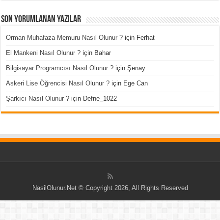
Son Yorumlanan Yazılar
Orman Muhafaza Memuru Nasıl Olunur ?
için
Ferhat
El Mankeni Nasıl Olunur ?
için
Bahar
Bilgisayar Programcısı Nasıl Olunur ?
için
Şenay
Askeri Lise Öğrencisi Nasıl Olunur ?
için
Ege Can
Şarkıcı Nasıl Olunur ?
için
Defne_1022
NasilOlunur.Net © Copyright 2026, All Rights Reserved