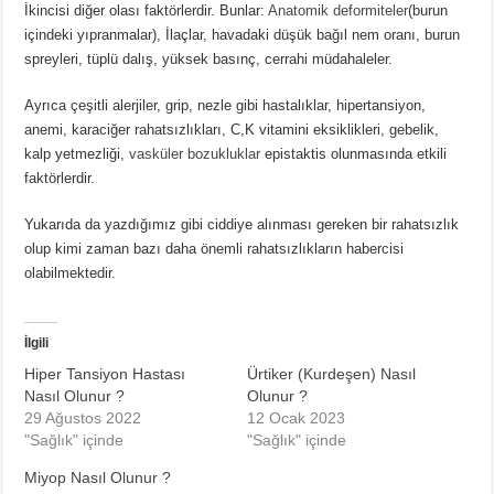
İkincisi diğer olası faktörlerdir. Bunlar:
Anatomik deformiteler
(burun
içindeki yıpranmalar), İlaçlar, havadaki düşük bağıl nem oranı, burun
spreyleri, tüplü dalış, yüksek basınç, cerrahi müdahaleler.
Ayrıca çeşitli alerjiler, grip, nezle gibi hastalıklar, hipertansiyon,
anemi, karaciğer rahatsızlıkları, C,K vitamini eksiklikleri, gebelik,
kalp yetmezliği,
vasküler bozukluklar
epistaktis olunmasında etkili
faktörlerdir.
Yukarıda da yazdığımız gibi ciddiye alınması gereken bir rahatsızlık
olup kimi zaman bazı daha önemli rahatsızlıkların habercisi
olabilmektedir.
İlgili
Hiper Tansiyon Hastası
Ürtiker (Kurdeşen) Nasıl
Nasıl Olunur ?
Olunur ?
29 Ağustos 2022
12 Ocak 2023
"Sağlık" içinde
"Sağlık" içinde
Miyop Nasıl Olunur ?