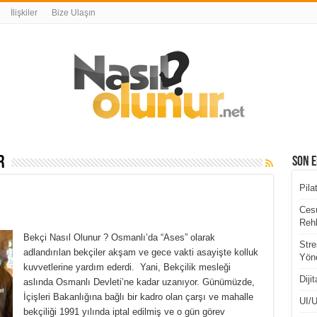
İlişkiler
Bize Ulaşın
r
Son E
Pila
Cesu
Rehb
Bekçi Nasıl Olunur ? Osmanlı’da “Ases” olarak
Stre
adlandırılan bekçiler akşam ve gece vakti asayişte kolluk
Yöne
kuvvetlerine yardım ederdi. Yani, Bekçilik mesleği
Diji
aslında Osmanlı Devleti’ne kadar uzanıyor. Günümüzde,
İçişleri Bakanlığına bağlı bir kadro olan çarşı ve mahalle
UI/U
bekçiliği 1991 yılında iptal edilmiş ve o gün görev