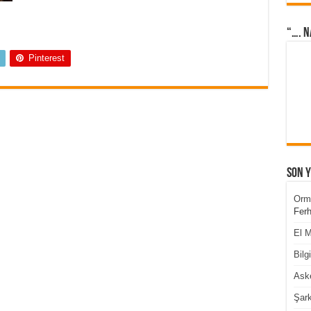
“…. N
Pinterest
Son 
Orm
Ferh
El M
Bilg
Aske
Şark