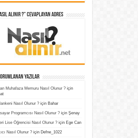
asıl Alınır ?” cevaplayan adres
Yorumlanan Yazılar
an Muhafaza Memuru Nasıl Olunur ?
için
at
ankeni Nasıl Olunur ?
için
Bahar
isayar Programcısı Nasıl Olunur ?
için
Şenay
ri Lise Öğrencisi Nasıl Olunur ?
için
Ege Can
ıcı Nasıl Olunur ?
için
Defne_1022