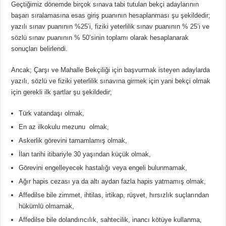
Geçtiğimiz dönemde birçok sınava tabi tutulan bekçi adaylarının
başarı sıralamasına esas giriş puanının hesaplanması şu şekildedir;
yazılı sınav puanının %25’i, fiziki yeterlilik sınav puanının % 25’i ve
sözlü sınav puanının % 50’sinin toplamı olarak hesaplanarak
sonuçları belirlendi.
Ancak; Çarşı ve Mahalle Bekçiliği için başvurmak isteyen adaylarda
yazılı, sözlü ve fiziki yeterlilik sınavına girmek için yani bekçi olmak
için gerekli ilk şartlar şu şekildedir;
Türk vatandaşı olmak,
En az ilkokulu mezunu olmak,
Askerlik görevini tamamlamış olmak,
İlan tarihi itibariyle 30 yaşından küçük olmak,
Görevini engelleyecek hastalığı veya engeli bulunmamak,
Ağır hapis cezası ya da altı aydan fazla hapis yatmamış olmak,
Affedilse bile zimmet, ihtilas, irtikap, rüşvet, hırsızlık suçlarından
hükümlü olmamak,
Affedilse bile dolandırıcılık, sahtecilik, inancı kötüye kullanma,