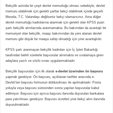
Bekçilik aslında bir çeşit devlet memurluğu olması sebebiyle, devlet
memuru olabilmek için gerekli şartlar bekçi olabilmek içinde geçerli.
Mesela, T.C. Vatandaşı değilseniz bekçi olamazsınız. Ama düğer
devlet memurluğu kadrolarına atanmak için gerekli olan KPSS puan
şartı bekçilik alımlarında aranmamakta. Bu bakımdan da avantajlı bir
memuriyet olan bekçilik, maaşı bakımından da yeni atanan devlet
memuru gibi düşük bir maaşa sahip olmadığı için yine avantajlıdır.
KPSS şartı aranmayan bekçilik kadroları için İç İşleri Bakanlığı
tarafından belirli sürelerle başvurular alınmakta ve sıralamaya giren
adaylara yazılı ve sözlü sınav uygulanmaktadır.
Bekçilik başvuruları için ilk olarak
e-devlet üzerinden ön başvuru
yapmak gerekiyor. Ön başvuru, açıklanan tarihler arasında e-
Devlet’ten başvuru formunun doldurulması ile apılmaktadır. Posta
yoluyla veya başvuru süresinden sonra yapılan başvurular kabul
edilmiyor. Başvuru için ayrıca başvuru ilanında duyurulan bankalara
para yatırılması gerekiyor. Başvuru ücretleri yine bekçi alım ilanında
duyurulmaktadır.