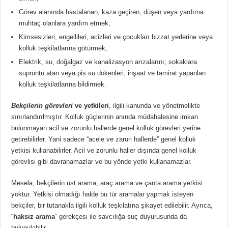
Görev alanında hastalanan, kaza geçiren, düşen veya yardıma
muhtaç olanlara yardım etmek,
Kimsesizleri, engellileri, acizleri ve çocukları bizzat yerlerine veya
kolluk teşkilatlarına götürmek,
Elektrik, su, doğalgaz ve kanalizasyon arızalarını; sokaklara
süprüntü atan veya pis su dökenleri, inşaat ve tamirat yapanları
kolluk teşkilatlarına bildirmek.
Bekçilerin görevleri
ve yetkileri
, ilgili kanunda ve yönetmelikte
sınırlandırılmıştır. Kolluk güçlerinin anında müdahalesine imkan
bulunmayan acil ve zorunlu hallerde genel kolluk görevleri yerine
getirebilirler. Yani sadece “acele ve zaruri hallerde” genel kolluk
yetkisi kullanabilirler. Acil ve zorunlu haller dışında genel kolluk
görevlisi gibi davranamazlar ve bu yönde yetki kullanamazlar.
Mesela; bekçilerin üst arama, araç arama ve çanta arama yetkisi
yoktur. Yetkisi olmadığı halde bu tür aramalar yapmak isteyen
bekçiler, bir tutanakla ilgili kolluk teşkilatına şikayet edilebilir. Ayrıca,
“
haksız arama
” gerekçesi ile savcılığa suç duyurusunda da
bulunulabilir.