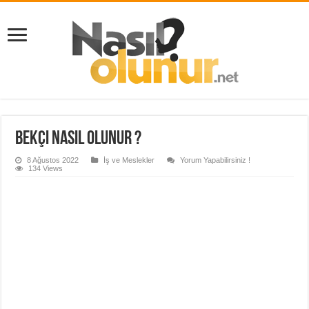
Bekçi Nasıl Olunur ?
8 Ağustos 2022
İş ve Meslekler
Yorum Yapabilirsiniz !
134 Views