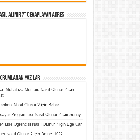
asıl Alınır ?” cevaplayan adres
Yorumlanan Yazılar
an Muhafaza Memuru Nasıl Olunur ?
için
at
ankeni Nasıl Olunur ?
için
Bahar
isayar Programcısı Nasıl Olunur ?
için
Şenay
ri Lise Öğrencisi Nasıl Olunur ?
için
Ege Can
ıcı Nasıl Olunur ?
için
Defne_1022