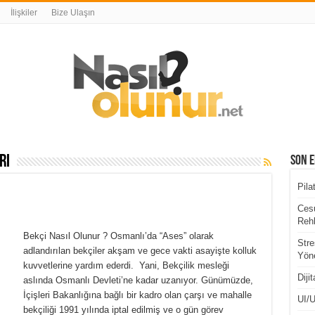
İlişkiler
Bize Ulaşın
ri
Son E
Pila
Cesu
Rehb
Bekçi Nasıl Olunur ? Osmanlı’da “Ases” olarak
Stre
adlandırılan bekçiler akşam ve gece vakti asayişte kolluk
Yöne
kuvvetlerine yardım ederdi. Yani, Bekçilik mesleği
Diji
aslında Osmanlı Devleti’ne kadar uzanıyor. Günümüzde,
İçişleri Bakanlığına bağlı bir kadro olan çarşı ve mahalle
UI/U
bekçiliği 1991 yılında iptal edilmiş ve o gün görev