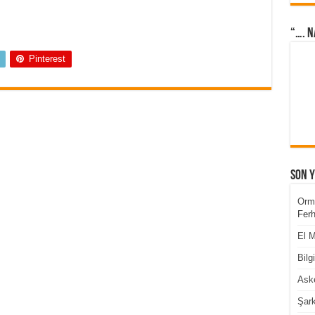
“…. N
Pinterest
Son 
Orm
Ferh
El M
Bilg
Aske
Şark