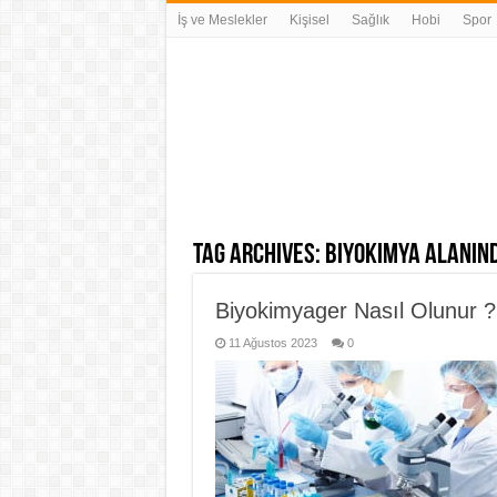
İş ve Meslekler
Kişisel
Sağlık
Hobi
Spor
Tag Archives:
biyokimya alanın
Biyokimyager Nasıl Olunur ?
11 Ağustos 2023
0