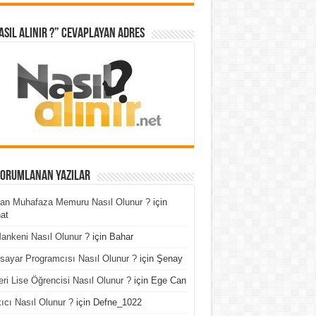
asıl Alınır ?” cevaplayan adres
Yorumlanan Yazılar
an Muhafaza Memuru Nasıl Olunur ?
için
at
ankeni Nasıl Olunur ?
için
Bahar
isayar Programcısı Nasıl Olunur ?
için
Şenay
ri Lise Öğrencisi Nasıl Olunur ?
için
Ege Can
ıcı Nasıl Olunur ?
için
Defne_1022