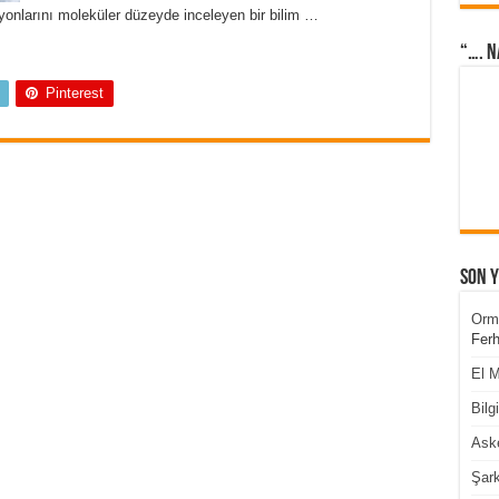
iyonlarını moleküler düzeyde inceleyen bir bilim …
“…. N
Pinterest
Son 
Orm
Ferh
El M
Bilg
Aske
Şark