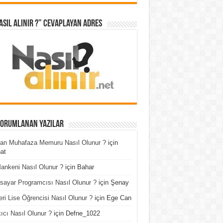
asıl Alınır ?” cevaplayan adres
Yorumlanan Yazılar
an Muhafaza Memuru Nasıl Olunur ?
için
at
ankeni Nasıl Olunur ?
için
Bahar
isayar Programcısı Nasıl Olunur ?
için
Şenay
ri Lise Öğrencisi Nasıl Olunur ?
için
Ege Can
ıcı Nasıl Olunur ?
için
Defne_1022