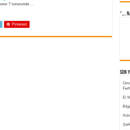
Olunur ? sorusunda …
“…. N
Pinterest
Son 
Orm
Ferh
El M
Bilg
Aske
Şark