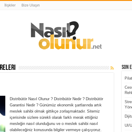
İlişkiler
Bize Ulaşın
releri
Son E
Pila
Cesu
Rehb
Distribütör Nasıl Olunur ? Distribütör Nedir ? Distribütör
Stre
Garantisi Nedir ? Günümüz ekonomik şartlarında artık
Yöne
meslek sahibi olmak gittikçe zorlaşmaktadır. Sitemiz
Diji
içerisinde sizlere sürekli olarak farklı merak ettiğiniz
mesleğin nasıl olunduğunu ve o meslek sahibi nasıl
UI/U
olabileceğiniz konusunda bilgiler vermeye çalışıyoruz.