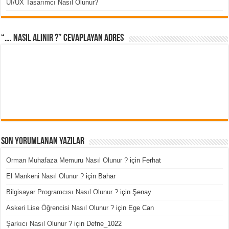
UI/UX Tasarımcı Nasıl Olunur?
“…. Nasıl Alınır ?” cevaplayan adres
Son Yorumlanan Yazılar
Orman Muhafaza Memuru Nasıl Olunur ?
için
Ferhat
El Mankeni Nasıl Olunur ?
için
Bahar
Bilgisayar Programcısı Nasıl Olunur ?
için
Şenay
Askeri Lise Öğrencisi Nasıl Olunur ?
için
Ege Can
Şarkıcı Nasıl Olunur ?
için
Defne_1022