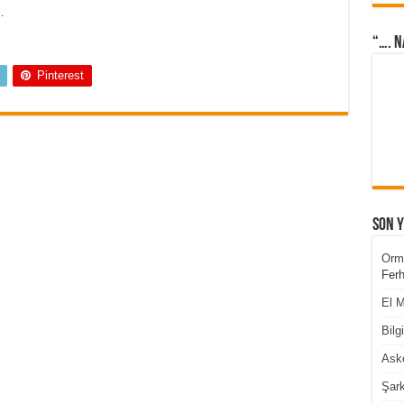
…
“…. N
Pinterest
Son 
Orm
Ferh
El M
Bilg
Aske
Şark