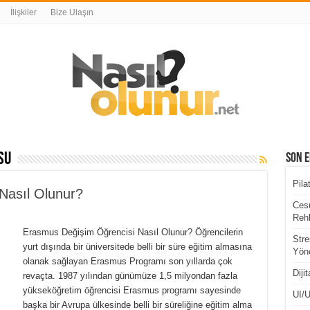
İlişkiler
Bize Ulaşın
su
Son E
Pila
Nasıl Olunur?
Cesu
Rehb
Erasmus Değişim Öğrencisi Nasıl Olunur? Öğrencilerin
Stre
yurt dışında bir üniversitede belli bir süre eğitim almasına
Yöne
olanak sağlayan Erasmus Programı son yıllarda çok
Diji
revaçta. 1987 yılından günümüze 1,5 milyondan fazla
yükseköğretim öğrencisi Erasmus programı sayesinde
UI/U
başka bir Avrupa ülkesinde belli bir süreliğine eğitim alma