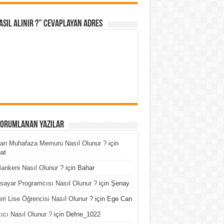
asıl Alınır ?” cevaplayan adres
Yorumlanan Yazılar
an Muhafaza Memuru Nasıl Olunur ?
için
at
ankeni Nasıl Olunur ?
için
Bahar
isayar Programcısı Nasıl Olunur ?
için
Şenay
ri Lise Öğrencisi Nasıl Olunur ?
için
Ege Can
ıcı Nasıl Olunur ?
için
Defne_1022