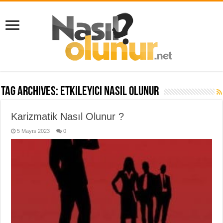
Tag Archives:
etkileyici nasıl olunur
Karizmatik Nasıl Olunur ?
5 Mayıs 2023
0