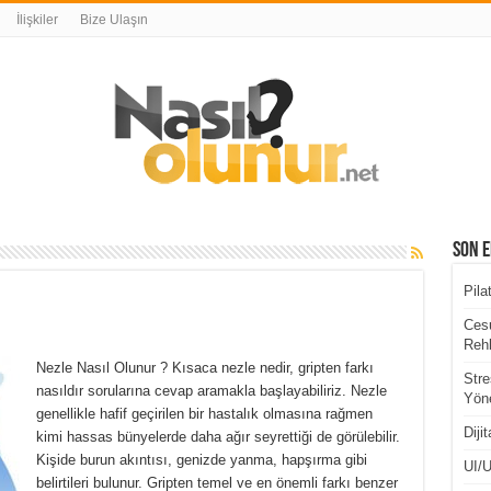
İlişkiler
Bize Ulaşın
Son E
Pila
Cesu
Rehb
Nezle Nasıl Olunur ? Kısaca nezle nedir, gripten farkı
Stre
nasıldır sorularına cevap aramakla başlayabiliriz. Nezle
Yöne
genellikle hafif geçirilen bir hastalık olmasına rağmen
Diji
kimi hassas bünyelerde daha ağır seyrettiği de görülebilir.
Kişide burun akıntısı, genizde yanma, hapşırma gibi
UI/U
belirtileri bulunur. Gripten temel ve en önemli farkı benzer