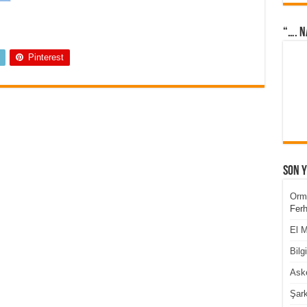
“…. N
Pinterest
Son 
Orm
Ferh
El M
Bilg
Aske
Şark