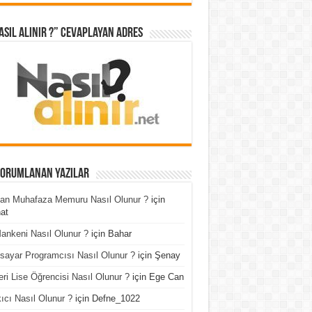
asıl Alınır ?” cevaplayan adres
Yorumlanan Yazılar
an Muhafaza Memuru Nasıl Olunur ?
için
at
ankeni Nasıl Olunur ?
için
Bahar
isayar Programcısı Nasıl Olunur ?
için
Şenay
ri Lise Öğrencisi Nasıl Olunur ?
için
Ege Can
ıcı Nasıl Olunur ?
için
Defne_1022