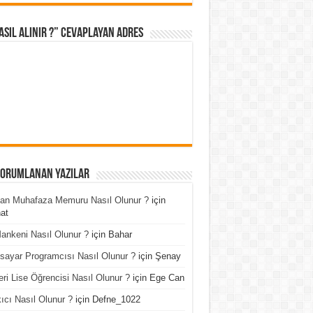
asıl Alınır ?” cevaplayan adres
Yorumlanan Yazılar
an Muhafaza Memuru Nasıl Olunur ?
için
at
ankeni Nasıl Olunur ?
için
Bahar
isayar Programcısı Nasıl Olunur ?
için
Şenay
ri Lise Öğrencisi Nasıl Olunur ?
için
Ege Can
ıcı Nasıl Olunur ?
için
Defne_1022