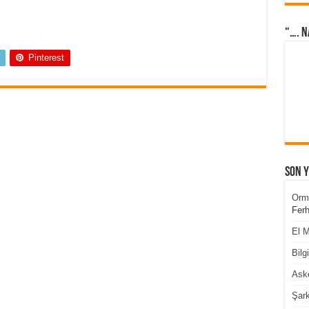
“…. N
Pinterest
Son 
Orm
Ferh
El M
Bilg
Aske
Şark