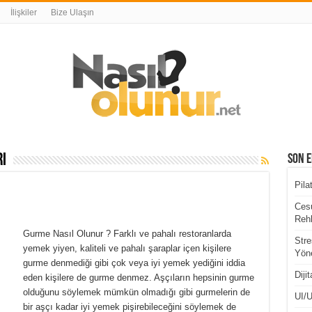
İlişkiler
Bize Ulaşın
ı
Son E
Pila
Cesu
Rehb
Gurme Nasıl Olunur ? Farklı ve pahalı restoranlarda
Stre
yemek yiyen, kaliteli ve pahalı şaraplar içen kişilere
Yöne
gurme denmediği gibi çok veya iyi yemek yediğini iddia
Diji
eden kişilere de gurme denmez. Aşçıların hepsinin gurme
olduğunu söylemek mümkün olmadığı gibi gurmelerin de
UI/U
bir aşçı kadar iyi yemek pişirebileceğini söylemek de