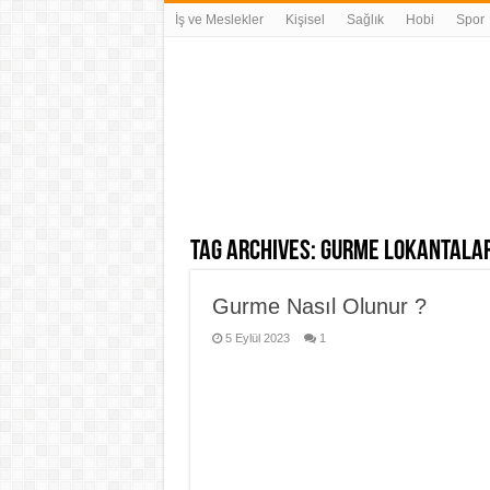
İş ve Meslekler
Kişisel
Sağlık
Hobi
Spor
Tag Archives:
gurme lokantalar
Gurme Nasıl Olunur ?
5 Eylül 2023
1