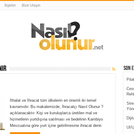
İlişkiler
Bize Ulaşın
nir
Son E
Pila
Cesu
Rehb
İthalat ve İhracat tüm ülkelerin en önemli iki temel
Stre
kavramıdır. Bu makalemizde; İhracatçı Nasıl Olunur ?
Yöne
açıklanacaktır. Kişi ve kuruluşlarca üretilen mal ve
Diji
hizmetlerin yurtdışına satılması ve bedelinin Kambiyo
Mevzuatına göre yurt içine getirilmesine ihracat denir.
UI/U