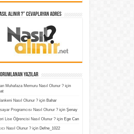
asıl Alınır ?” cevaplayan adres
Yorumlanan Yazılar
an Muhafaza Memuru Nasıl Olunur ?
için
at
ankeni Nasıl Olunur ?
için
Bahar
isayar Programcısı Nasıl Olunur ?
için
Şenay
ri Lise Öğrencisi Nasıl Olunur ?
için
Ege Can
ıcı Nasıl Olunur ?
için
Defne_1022