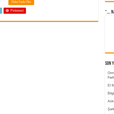
Daha Fazla Oku
Pinterest
“…. N
Son 
Orm
Ferh
El M
Bilg
Aske
Şark