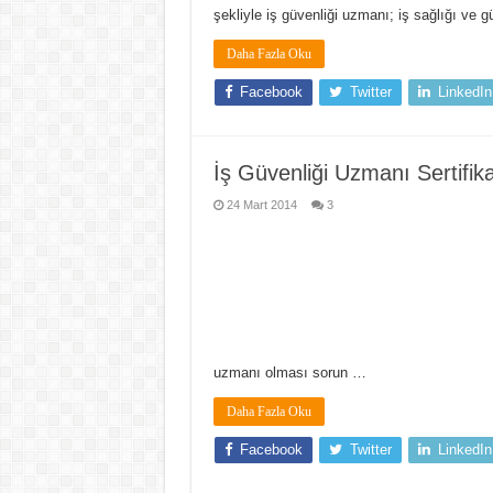
şekliyle iş güvenliği uzmanı; iş sağlığı ve 
Daha Fazla Oku
Facebook
Twitter
LinkedIn
İş Güvenliği Uzmanı Sertifik
24 Mart 2014
3
uzmanı olması sorun …
Daha Fazla Oku
Facebook
Twitter
LinkedIn