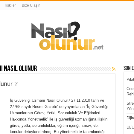
İlişkiler
Bize Ulaşın
nı nasıl olunur
Son E
Pila
lunur ?
Cesu
Rehb
İş Güvenliği Uzmanı Nasıl Olunur? 27.11.2010 tarih ve
Stre
27768 sayılı Resmi Gazete’ de yayımlanan “İş Güvenliği
Yöne
Uzmanlarının Görev, Yetki, Sorumluluk Ve Eğitimleri
Diji
Hakkında Yönetmelik” ile iş güvenliği uzmanlığına ilişkin
görev, yetki, sorumluluklar, eğitim içeriği, sınav, vb.
UI/U
konular detaylandırılmış. Bu yönetmelikte tanımlandığı