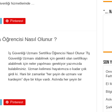
güvenliği hizmetlerinde …
“…. N
Pinterest
a Öğrencisi Nasıl Olunur ?
İş Güvenliği Uzmanı Sertifika Öğrencisi Nasıl Olunur ?İş
Güvenliği Uzmanı olabilmek için gerekli olan sertifikayı
Son 
alabilmek için neler yapılması gerekiyor yazımızda
bulabilirsiniz. Uzman kelimesi hayatımıza o kadar çok
Orm
girdi ki. Hani bir zamanlar “her şeyin de uzmanı var
Ferh
kardeşim” diye bir klişe vardı. Aslında her şeyin bir
El M
Bilg
Aske
Pinterest
Şark