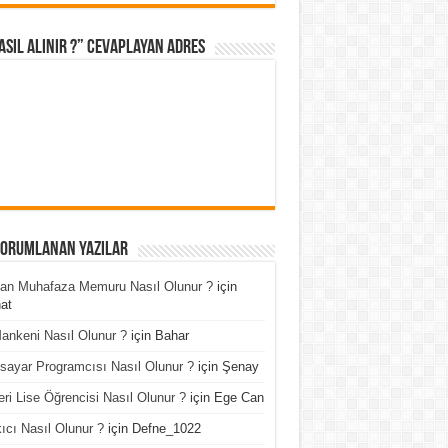
asıl Alınır ?” cevaplayan adres
Yorumlanan Yazılar
an Muhafaza Memuru Nasıl Olunur ?
için
at
ankeni Nasıl Olunur ?
için
Bahar
isayar Programcısı Nasıl Olunur ?
için
Şenay
ri Lise Öğrencisi Nasıl Olunur ?
için
Ege Can
ıcı Nasıl Olunur ?
için
Defne_1022