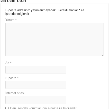
Bir yanıt yazın
E-posta adresiniz yayınlanmayacak.
Gerekli alanlar
*
ile
işaretlenmişlerdir
Yorum
*
Ad
*
E-posta
*
İnternet sitesi
Beni sonraki yorumlar için e-posta ile bilgilendir.