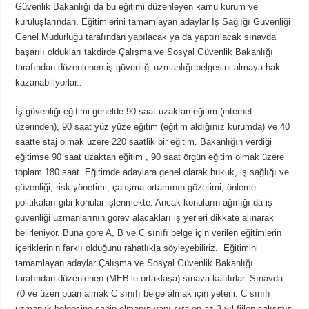
Güvenlik Bakanlığı da bu eğitimi düzenleyen kamu kurum ve
kuruluşlarından. Eğitimlerini tamamlayan adaylar İş Sağlığı Güvenliği
Genel Müdürlüğü tarafından yapılacak ya da yaptırılacak sınavda
başarılı oldukları takdirde Çalışma ve Sosyal Güvenlik Bakanlığı
tarafından düzenlenen iş güvenliği uzmanlığı belgesini almaya hak
kazanabiliyorlar..
İş güvenliği eğitimi genelde 90 saat uzaktan eğitim (internet
üzerinden), 90 saat yüz yüze eğitim (eğitim aldığınız kurumda) ve 40
saatte staj olmak üzere 220 saatlik bir eğitim. Bakanlığın verdiği
eğitimse 90 saat uzaktan eğitim , 90 saat örgün eğitim olmak üzere
toplam 180 saat. Eğitimde adaylara genel olarak hukuk, iş sağlığı ve
güvenliği, risk yönetimi, çalışma ortamının gözetimi, önleme
politikaları gibi konular işlenmekte. Ancak konuların ağırlığı da iş
güvenliği uzmanlarının görev alacakları iş yerleri dikkate alınarak
belirleniyor. Buna göre A, B ve C sınıfı belge için verilen eğitimlerin
içeriklerinin farklı olduğunu rahatlıkla söyleyebiliriz. Eğitimini
tamamlayan adaylar Çalışma ve Sosyal Güvenlik Bakanlığı
tarafından düzenlenen (MEB’le ortaklaşa) sınava katılırlar. Sınavda
70 ve üzeri puan almak C sınıfı belge almak için yeterli. C sınıfı
uzmanlık belgesine sahip olmanın yanı sıra en az 3 yıl fiilen çalışmış