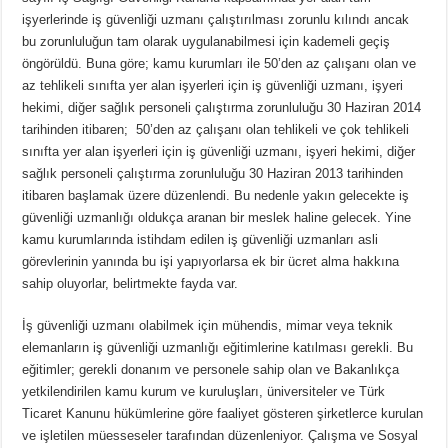
işyerlerinde iş güvenliği uzmanı çalıştırılması zorunlu kılındı ancak
bu zorunluluğun tam olarak uygulanabilmesi için kademeli geçiş
öngörüldü. Buna göre; kamu kurumları ile 50’den az çalışanı olan ve
az tehlikeli sınıfta yer alan işyerleri için iş güvenliği uzmanı, işyeri
hekimi, diğer sağlık personeli çalıştırma zorunluluğu 30 Haziran 2014
tarihinden itibaren; 50’den az çalışanı olan tehlikeli ve çok tehlikeli
sınıfta yer alan işyerleri için iş güvenliği uzmanı, işyeri hekimi, diğer
sağlık personeli çalıştırma zorunluluğu 30 Haziran 2013 tarihinden
itibaren başlamak üzere düzenlendi. Bu nedenle yakın gelecekte iş
güvenliği uzmanlığı oldukça aranan bir meslek haline gelecek. Yine
kamu kurumlarında istihdam edilen iş güvenliği uzmanları asli
görevlerinin yanında bu işi yapıyorlarsa ek bir ücret alma hakkına
sahip oluyorlar, belirtmekte fayda var.
İş güvenliği uzmanı olabilmek için mühendis, mimar veya teknik
elemanların iş güvenliği uzmanlığı eğitimlerine katılması gerekli. Bu
eğitimler; gerekli donanım ve personele sahip olan ve Bakanlıkça
yetkilendirilen kamu kurum ve kuruluşları, üniversiteler ve Türk
Ticaret Kanunu hükümlerine göre faaliyet gösteren şirketlerce kurulan
ve işletilen müesseseler tarafından düzenleniyor. Çalışma ve Sosyal