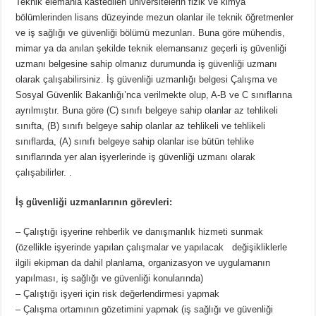
Teknik elemanla kastedilen üniversitelerin fizik ve kimya
bölümlerinden lisans düzeyinde mezun olanlar ile teknik öğretmenler
ve iş sağlığı ve güvenliği bölümü mezunları. Buna göre mühendis,
mimar ya da anılan şekilde teknik elemansanız geçerli iş güvenliği
uzmanı belgesine sahip olmanız durumunda iş
güvenliği uzmanı
olarak çalışabilirsiniz. İş güvenliği uzmanlığı belgesi Çalışma ve
Sosyal Güvenlik Bakanlığı’nca verilmekte olup, A-B ve C sınıflarına
ayrılmıştır. Buna göre (C) sınıfı belgeye sahip olanlar az tehlikeli
sınıfta, (B) sınıfı belgeye sahip olanlar az tehlikeli ve tehlikeli
sınıflarda, (A) sınıfı belgeye sahip olanlar ise bütün tehlike
sınıflarında yer alan işyerlerinde iş güvenliği uzmanı olarak
çalışabilirler. .
İş güvenliği uzmanlarının görevleri:
– Çalıştığı işyerine rehberlik ve danışmanlık hizmeti sunmak
(özellikle işyerinde yapılan çalışmalar ve yapılacak değişikliklerle
ilgili ekipman da dahil planlama, organizasyon ve uygulamanın
yapılması, iş sağlığı ve güvenliği konularında)
– Çalıştığı işyeri için risk değerlendirmesi yapmak
– Çalışma ortamının gözetimini yapmak (iş sağlığı ve güvenliği