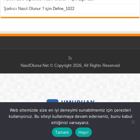
Şarkıcı Nasıl Olunur ?
için
Defne_1022
NasilOlunur.Net © Copyright 2026, All Rights Reserved
Web sitemizde size en iyi deneyimi sunabilmemiz için çerezleri
kullanıyoruz. Bu siteyi kullanmaya devam ederseniz, bunu kabul
ettiğinizi varsayarız.
Tamam
Hayır