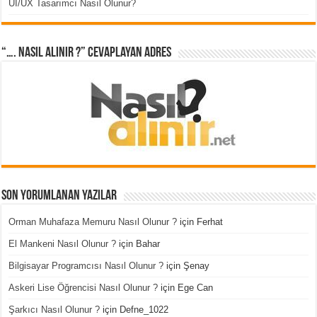
UI/UX Tasarımcı Nasıl Olunur?
“…. Nasıl Alınır ?” cevaplayan adres
Son Yorumlanan Yazılar
Orman Muhafaza Memuru Nasıl Olunur ?
için
Ferhat
El Mankeni Nasıl Olunur ?
için
Bahar
Bilgisayar Programcısı Nasıl Olunur ?
için
Şenay
Askeri Lise Öğrencisi Nasıl Olunur ?
için
Ege Can
Şarkıcı Nasıl Olunur ?
için
Defne_1022