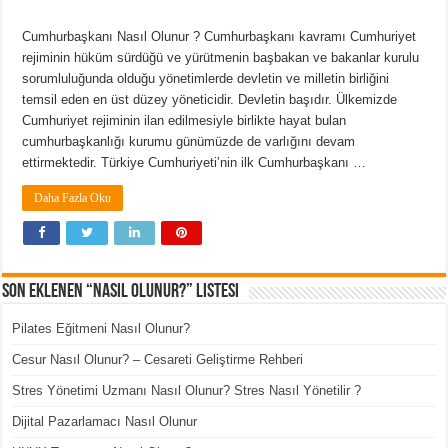
Cumhurbaşkanı Nasıl Olunur ? Cumhurbaşkanı kavramı Cumhuriyet
rejiminin hüküm sürdüğü ve yürütmenin başbakan ve bakanlar kurulu
sorumluluğunda olduğu yönetimlerde devletin ve milletin birliğini
temsil eden en üst düzey yöneticidir. Devletin başıdır. Ülkemizde
Cumhuriyet rejiminin ilan edilmesiyle birlikte hayat bulan
cumhurbaşkanlığı kurumu günümüzde de varlığını devam
ettirmektedir. Türkiye Cumhuriyeti’nin ilk Cumhurbaşkanı …
Daha Fazla Oku
Son Eklenen “Nasıl Olunur?” Listesi
Pilates Eğitmeni Nasıl Olunur?
Cesur Nasıl Olunur? – Cesareti Geliştirme Rehberi
Stres Yönetimi Uzmanı Nasıl Olunur? Stres Nasıl Yönetilir ?
Dijital Pazarlamacı Nasıl Olunur