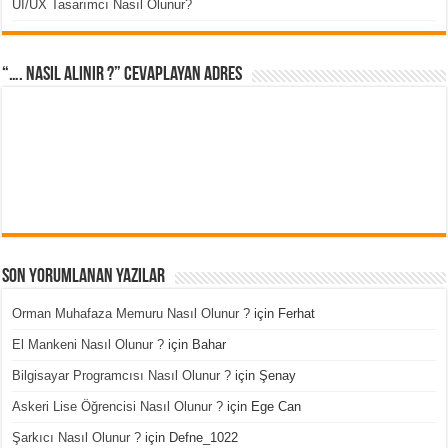
UI/UX Tasarımcı Nasıl Olunur?
“…. Nasıl Alınır ?” cevaplayan adres
Son Yorumlanan Yazılar
Orman Muhafaza Memuru Nasıl Olunur ?
için
Ferhat
El Mankeni Nasıl Olunur ?
için
Bahar
Bilgisayar Programcısı Nasıl Olunur ?
için
Şenay
Askeri Lise Öğrencisi Nasıl Olunur ?
için
Ege Can
Şarkıcı Nasıl Olunur ?
için
Defne_1022