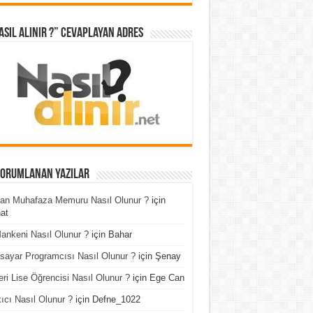
asıl Alınır ?” cevaplayan adres
Yorumlanan Yazılar
an Muhafaza Memuru Nasıl Olunur ?
için
at
ankeni Nasıl Olunur ?
için
Bahar
isayar Programcısı Nasıl Olunur ?
için
Şenay
ri Lise Öğrencisi Nasıl Olunur ?
için
Ege Can
ıcı Nasıl Olunur ?
için
Defne_1022