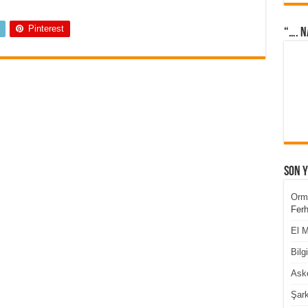
Pinterest
“…. N
Son 
Orm
Ferh
El M
Bilg
Aske
Şark