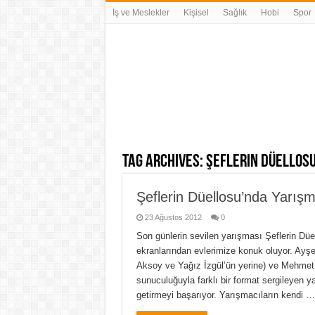
İş ve Meslekler
Kişisel
Sağlık
Hobi
Spor
Tag Archives:
şeflerin düellos
Şeflerin Düellosu’nda Yarışm
23 Ağustos 2012
0
Son günlerin sevilen yarışması Şeflerin D
ekranlarından evlerimize konuk oluyor. Ayş
Aksoy ve Yağız İzgül’ün yerine) ve Mehmet 
sunuculuğuyla farklı bir format sergileyen 
getirmeyi başarıyor. Yarışmacıların kendi …