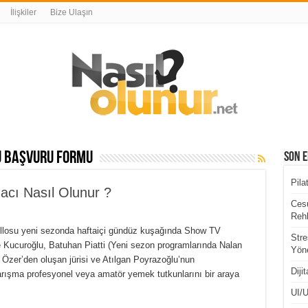
İlişkiler
Bize Ulaşın
u başvuru formu
Son E
Pila
acı Nasıl Olunur ?
Cesu
Rehb
üellosu yeni sezonda haftaiçi gündüz kuşağında Show TV
Stre
e Kucuroğlu, Batuhan Piatti (Yeni sezon programlarında Nalan
Yöne
Özer’den oluşan jürisi ve Atılgan Poyrazoğlu’nun
Diji
yarışma profesyonel veya amatör yemek tutkunlarını bir araya
UI/U