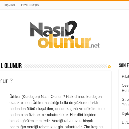
İlişkiler
Bize Ulaşın
ıl olunur
Son E
Pila
nur ?
Cesu
Rehb
Ürtiker (Kurdeşen) Nasıl Olunur ? Halk dilinde kurdeşen
Stre
olarak bilinen Ürtiker hastalığı belki de yüzlerce farklı
Yöne
nedenden ötürü oluşabilen, deride kaşıntı ve dökülmelere
Diji
neden olan fiziksel bir rahatsızlıktır. Her dört kişiden
birinde görülebilmektedir. Verdiği rahatsızlık birçok
UI/U
hastalığın verdiği rahatsızlık gibi sıkıntılıdır. Zira kaşıntı