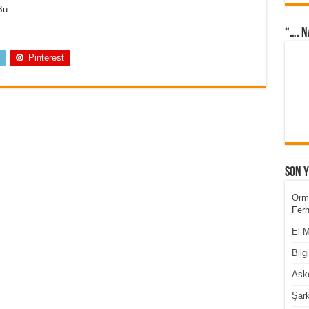
 Bu …
“…. N
Pinterest
Son 
Orm
Ferh
El M
Bilg
Aske
Şark