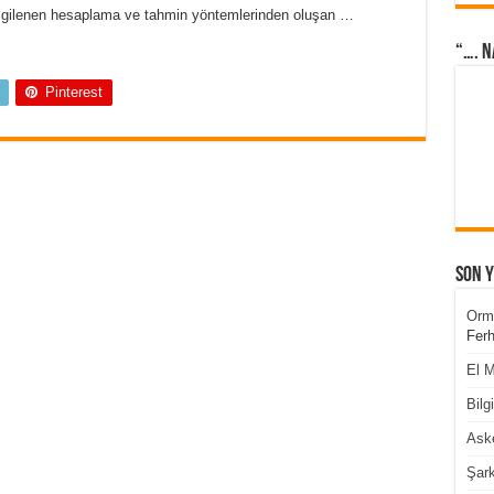
le ilgilenen hesaplama ve tahmin yöntemlerinden oluşan …
“…. N
Pinterest
Son 
Orm
Ferh
El M
Bilg
Aske
Şark