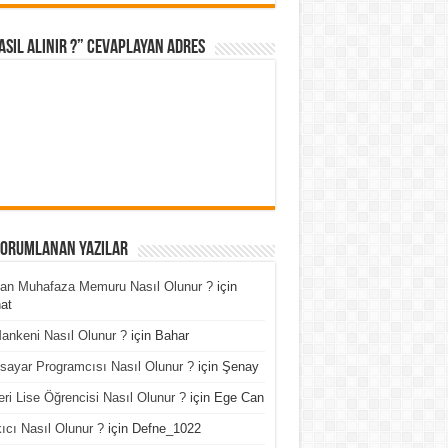
asıl Alınır ?” cevaplayan adres
Yorumlanan Yazılar
an Muhafaza Memuru Nasıl Olunur ?
için
at
ankeni Nasıl Olunur ?
için
Bahar
isayar Programcısı Nasıl Olunur ?
için
Şenay
ri Lise Öğrencisi Nasıl Olunur ?
için
Ege Can
ıcı Nasıl Olunur ?
için
Defne_1022