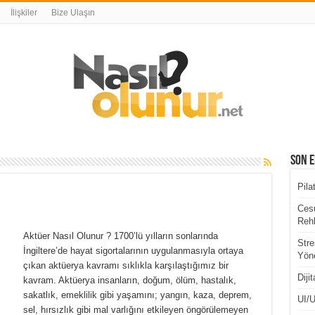
İlişkiler
Bize Ulaşın
Son E
Pila
Cesu
Rehb
Aktüer Nasıl Olunur ? 1700’lü yılların sonlarında
Stre
İngiltere’de hayat sigortalarının uygulanmasıyla ortaya
Yöne
çıkan aktüerya kavramı sıklıkla karşılaştığımız bir
Diji
kavram. Aktüerya insanların, doğum, ölüm, hastalık,
sakatlık, emeklilik gibi yaşamını; yangın, kaza, deprem,
UI/U
sel, hırsızlık gibi mal varlığını etkileyen öngörülemeyen