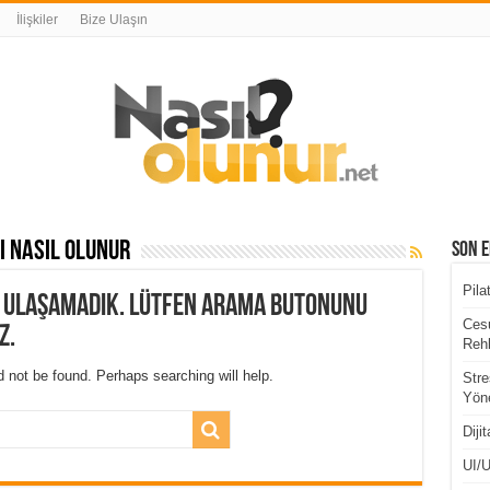
İlişkiler
Bize Ulaşın
 nasıl olunur
Son E
Pila
a ulaşamadık. Lütfen arama butonunu
Cesu
z.
Rehb
 not be found. Perhaps searching will help.
Stre
Yöne
Diji
UI/U