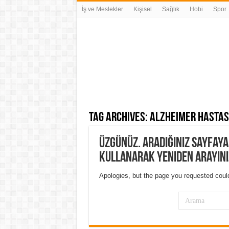
İş ve Meslekler
Kişisel
Sağlık
Hobi
Spor
Tag Archives:
Alzheimer hastası
Üzgünüz. Aradığınız sayfay
kullanarak yeniden arayını
Apologies, but the page you requested could