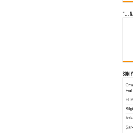
“…. N
Son 
Orm
Ferh
El M
Bilg
Aske
Şark