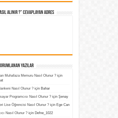
asıl Alınır ?” cevaplayan adres
Yorumlanan Yazılar
an Muhafaza Memuru Nasıl Olunur ?
için
at
ankeni Nasıl Olunur ?
için
Bahar
isayar Programcısı Nasıl Olunur ?
için
Şenay
ri Lise Öğrencisi Nasıl Olunur ?
için
Ege Can
ıcı Nasıl Olunur ?
için
Defne_1022