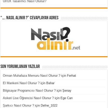
UI/UX Tasarımcı Nasıl Olunur?
“…. Nasıl Alınır ?” cevaplayan adres
Son Yorumlanan Yazılar
Orman Muhafaza Memuru Nasıl Olunur ?
için
Ferhat
El Mankeni Nasıl Olunur ?
için
Bahar
Bilgisayar Programcısı Nasıl Olunur ?
için
Şenay
Askeri Lise Öğrencisi Nasıl Olunur ?
için
Ege Can
Şarkıcı Nasıl Olunur ?
için
Defne_1022