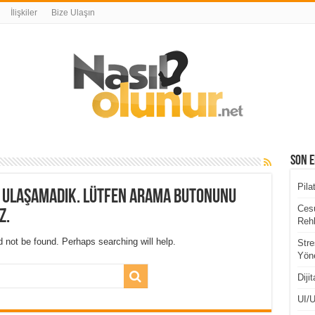
İlişkiler
Bize Ulaşın
Son E
Pila
a ulaşamadık. Lütfen arama butonunu
Cesu
z.
Rehb
 not be found. Perhaps searching will help.
Stre
Yöne
Diji
UI/U