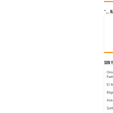
“…. N
Son 
Orm
Ferh
El M
Bilg
Aske
Şark