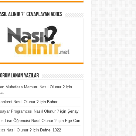
asıl Alınır ?” cevaplayan adres
Yorumlanan Yazılar
an Muhafaza Memuru Nasıl Olunur ?
için
at
ankeni Nasıl Olunur ?
için
Bahar
isayar Programcısı Nasıl Olunur ?
için
Şenay
ri Lise Öğrencisi Nasıl Olunur ?
için
Ege Can
ıcı Nasıl Olunur ?
için
Defne_1022