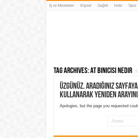
İş ve Meslekler
Kişisel
Sağlık
Hobi
Spor
Tag Archives:
at binicisi nedir
Üzgünüz. Aradığınız sayfay
kullanarak yeniden arayını
Apologies, but the page you requested could