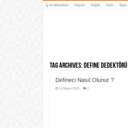
İş ve Meslekler
Kişisel
Sağlık
Hobi
Spor
Tag Archives:
define dedektörü
Defineci Nasıl Olunur ?
12 Mayıs 2023
2