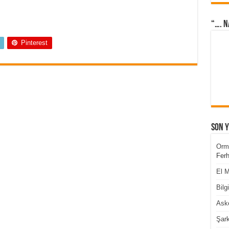
“…. N
Pinterest
Son 
Orm
Ferh
El M
Bilg
Aske
Şark