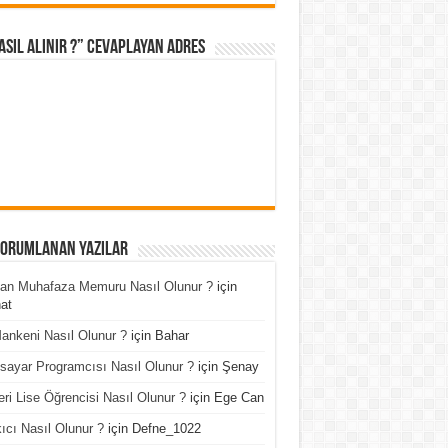
asıl Alınır ?” cevaplayan adres
Yorumlanan Yazılar
an Muhafaza Memuru Nasıl Olunur ?
için
at
ankeni Nasıl Olunur ?
için
Bahar
isayar Programcısı Nasıl Olunur ?
için
Şenay
ri Lise Öğrencisi Nasıl Olunur ?
için
Ege Can
ıcı Nasıl Olunur ?
için
Defne_1022