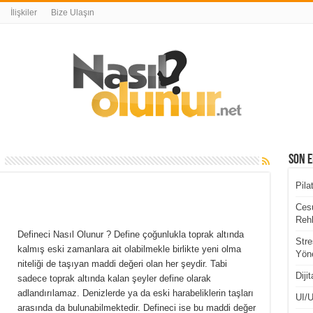
İlişkiler
Bize Ulaşın
Son E
Pila
Cesu
Rehb
Defineci Nasıl Olunur ? Define çoğunlukla toprak altında
Stre
kalmış eski zamanlara ait olabilmekle birlikte yeni olma
Yöne
niteliği de taşıyan maddi değeri olan her şeydir. Tabi
Diji
sadece toprak altında kalan şeyler define olarak
adlandırılamaz. Denizlerde ya da eski harabeliklerin taşları
UI/U
arasında da bulunabilmektedir. Defineci ise bu maddi değer